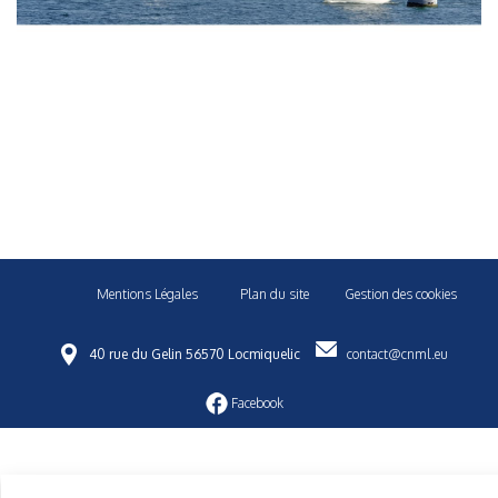
Mentions Légales
Plan du site
Gestion des cookies
40 rue du Gelin 56570 Locmiquelic
contact@cnml.eu
Facebook