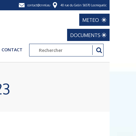
contact@cnml.eu
40 rue du Gelin 56570 Locmiquelic
METEO
DOCUMENTS
CONTACT
23