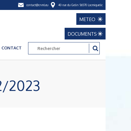
contact@cnml.eu
40 rue du Gelin 56570 Locmiquelic
METEO
DOCUMENTS
CONTACT
2/2023