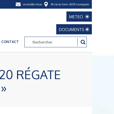
contact@cnml.eu
40 rue du Gelin 56570 Locmiquelic
METEO
DOCUMENTS
CONTACT
20 RÉGATE
 »