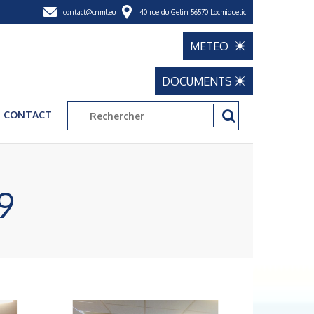
contact@cnml.eu
40 rue du Gelin 56570 Locmiquelic
METEO
DOCUMENTS
CONTACT
9