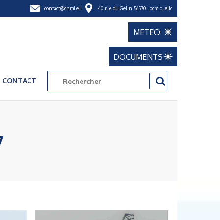
contact@cnml.eu
40 rue du Gelin 56570 Locmiquelic
METEO
DOCUMENTS
CONTACT
7