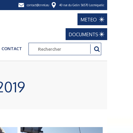
contact@cnml.eu
40 rue du Gelin 56570 Locmiquelic
METEO
DOCUMENTS
CONTACT
2019