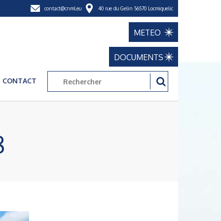
contact@cnml.eu
40 rue du Gelin 56570 Locmiquelic
METEO
DOCUMENTS
CONTACT
8