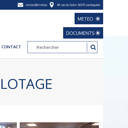
contact@cnml.eu
40 rue du Gelin 56570 Locmiquelic
METEO
DOCUMENTS
CONTACT
ELOTAGE