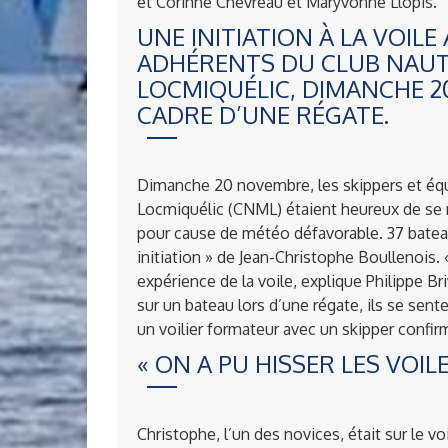
et Corinne Chevreau et Maryvonne Llopis.
UNE INITIATION À LA VOILE
ADHÉRENTS DU CLUB NAUT
LOCMIQUÉLIC, DIMANCHE 2
CADRE D’UNE RÉGATE.
Dimanche 20 novembre, les skippers et éq
Locmiquélic (CNML) étaient heureux de se r
pour cause de météo défavorable. 37 bateaux
initiation » de Jean-Christophe Boullenois
expérience de la voile, explique Philippe B
sur un bateau lors d’une régate, ils se sen
un voilier formateur avec un skipper confirmé
« ON A PU HISSER LES VOILE
Christophe, l’un des novices, était sur le 