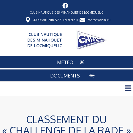
CLUB NAUTIQUE DES MINAHOUET DE LOCMIQUELIC
40 rue du Gelin 56570 Locmiquelic
contact@cnml.eu
CLUB NAUTIQUE
DES MINAHOUET
DE LOCMIQUELIC
METEO
DOCUMENTS
CLASSEMENT DU
« CHALLENGE DE LA RADE »