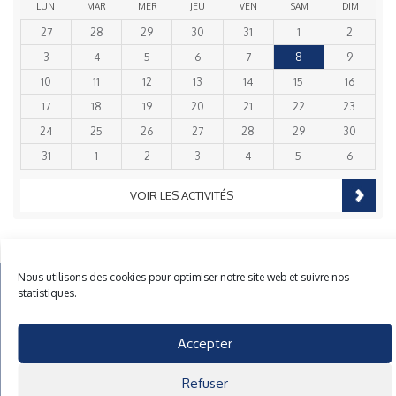
LUN
MAR
MER
JEU
VEN
SAM
DIM
27
28
29
30
31
1
2
3
4
5
6
7
8
9
10
11
12
13
14
15
16
17
18
19
20
21
22
23
24
25
26
27
28
29
30
31
1
2
3
4
5
6
VOIR LES ACTIVITÉS
Nous utilisons des cookies pour optimiser notre site web et suivre nos
Mentions Légales
Plan du site
Gestion des cookies
statistiques.
40 rue du Gelin 56570 Locmiquelic
contact@cnml.eu
Accepter
Facebook
Refuser