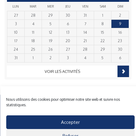
LUN
MAR
MER
JEU
VEN
SAM
DIM
27
28
29
30
31
1
2
3
4
5
6
7
8
9
10
11
12
13
14
15
16
17
18
19
20
21
22
23
24
25
26
27
28
29
30
31
1
2
3
4
5
6
VOIR LES ACTIVITÉS
Nous utilisons des cookies pour optimiser notre site web et suivre nos
Mentions Légales
Plan du site
Gestion des cookies
statistiques.
40 rue du Gelin 56570 Locmiquelic
contact@cnml.eu
Accepter
Facebook
Refuser