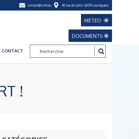
contact@cnml.eu
40 rue du Gelin 56570 Locmiquelic
METEO
DOCUMENTS
CONTACT
T !