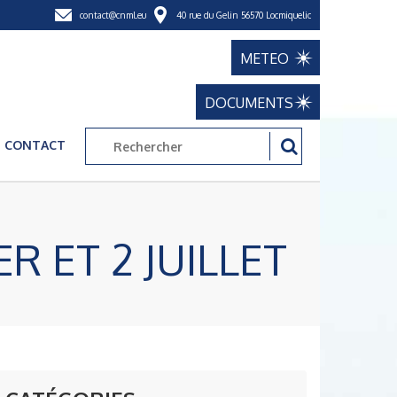
contact@cnml.eu
40 rue du Gelin 56570 Locmiquelic
METEO
DOCUMENTS
CONTACT
R ET 2 JUILLET