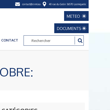
contact@cnml.eu
40 rue du Gelin 56570 Locmiquelic
METEO
DOCUMENTS
CONTACT
TOBRE: