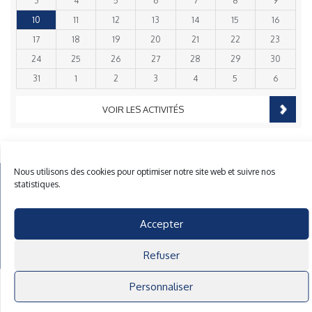
3
4
5
6
7
8
9
10
11
12
13
14
15
16
17
18
19
20
21
22
23
24
25
26
27
28
29
30
31
1
2
3
4
5
6
VOIR LES ACTIVITÉS
Nous utilisons des cookies pour optimiser notre site web et suivre nos
statistiques.
Mentions Légales
Plan du site
Gestion des cookies
Accepter
40 rue du Gelin 56570 Locmiquelic
contact@cnml.eu
Facebook
Refuser
Personnaliser