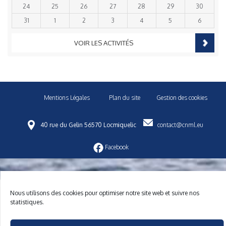
24
25
26
27
28
29
30
31
1
2
3
4
5
6
VOIR LES ACTIVITÉS
Mentions Légales
Plan du site
Gestion des cookies
40 rue du Gelin 56570 Locmiquelic
contact@cnml.eu
Facebook
Nous utilisons des cookies pour optimiser notre site web et suivre nos
statistiques.