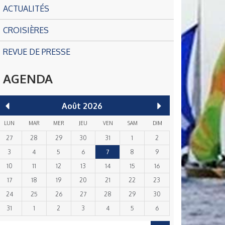
ACTUALITÉS
CROISIÈRES
REVUE DE PRESSE
AGENDA
Août
2026
LUN
MAR
MER
JEU
VEN
SAM
DIM
27
28
29
30
31
1
2
3
4
5
6
7
8
9
10
11
12
13
14
15
16
17
18
19
20
21
22
23
24
25
26
27
28
29
30
31
1
2
3
4
5
6