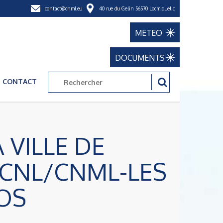
contact@cnml.eu
40 rue du Gelin 56570 Locmiquelic
METEO
DOCUMENTS
CONTACT
 VILLE DE
CNL/CNML-LES
OS