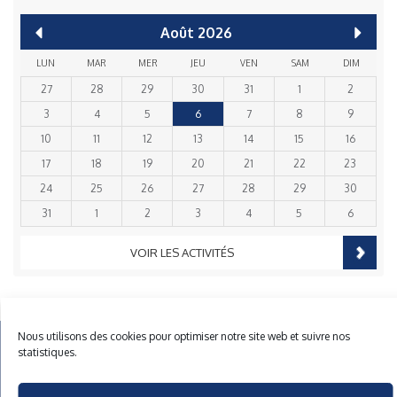
Août
2026
LUN
MAR
MER
JEU
VEN
SAM
DIM
27
28
29
30
31
1
2
3
4
5
6
7
8
9
10
11
12
13
14
15
16
17
18
19
20
21
22
23
24
25
26
27
28
29
30
31
1
2
3
4
5
6
VOIR LES ACTIVITÉS
Nous utilisons des cookies pour optimiser notre site web et suivre nos
Mentions Légales
Plan du site
Gestion des cookies
statistiques.
40 rue du Gelin 56570 Locmiquelic
contact@cnml.eu