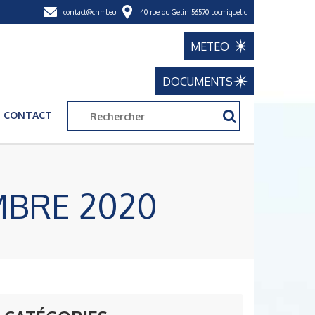
contact@cnml.eu
40 rue du Gelin 56570 Locmiquelic
METEO
DOCUMENTS
CONTACT
MBRE 2020