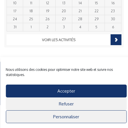
10
11
12
13
14
15
16
17
18
19
20
21
22
23
24
25
26
27
28
29
30
31
1
2
3
4
5
6
VOIR LES ACTIVITÉS
Nous utilisons des cookies pour optimiser notre site web et suivre nos
Mentions Légales
Plan du site
Gestion des cookies
statistiques.
40 rue du Gelin 56570 Locmiquelic
contact@cnml.eu
Accepter
Facebook
Refuser
Personnaliser