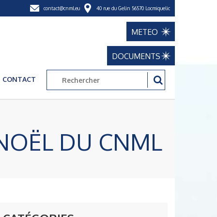
contact@cnml.eu
40 rue du Gelin 56570 Locmiquelic
METEO
DOCUMENTS
CONTACT
 NOËL DU CNML