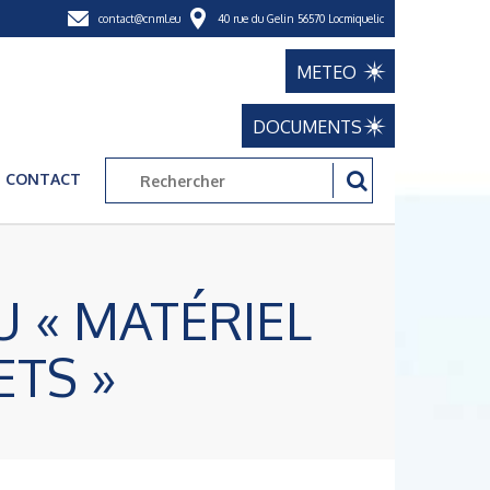
contact@cnml.eu
40 rue du Gelin 56570 Locmiquelic
METEO
DOCUMENTS
CONTACT
U « MATÉRIEL
TS »