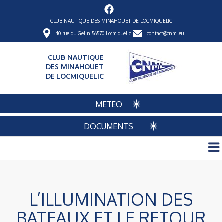
CLUB NAUTIQUE DES MINAHOUET DE LOCMIQUELIC
40 rue du Gelin 56570 Locmiquelic
contact@cnml.eu
CLUB NAUTIQUE
DES MINAHOUET
DE LOCMIQUELIC
METEO
DOCUMENTS
L’ILLUMINATION DES
BATEAUX ET LE RETOUR