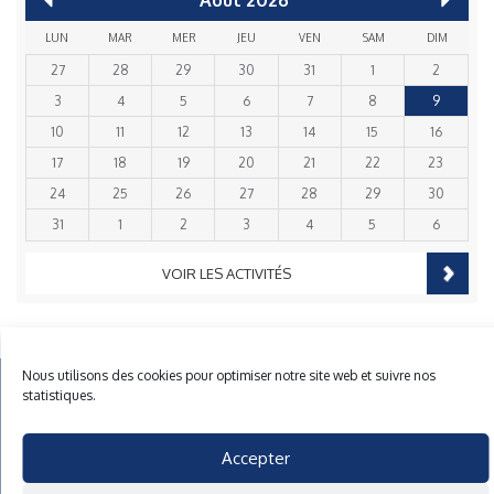
Août
2026
LUN
MAR
MER
JEU
VEN
SAM
DIM
27
28
29
30
31
1
2
3
4
5
6
7
8
9
10
11
12
13
14
15
16
17
18
19
20
21
22
23
24
25
26
27
28
29
30
31
1
2
3
4
5
6
VOIR LES ACTIVITÉS
Nous utilisons des cookies pour optimiser notre site web et suivre nos
Mentions Légales
Plan du site
Gestion des cookies
statistiques.
40 rue du Gelin 56570 Locmiquelic
contact@cnml.eu
Accepter