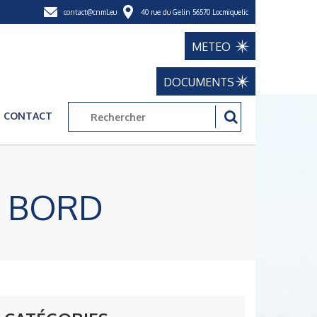
contact@cnml.eu
40 rue du Gelin 56570 Locmiquelic
METEO
DOCUMENTS
CONTACT
À BORD