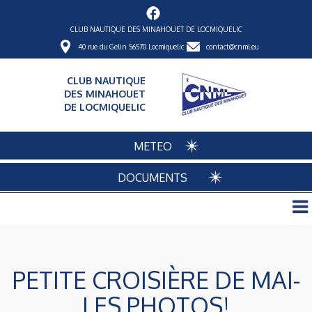
CLUB NAUTIQUE DES MINAHOUET DE LOCMIQUELIC
40 rue du Gelin 56570 Locmiquelic
contact@cnml.eu
CLUB NAUTIQUE
DES MINAHOUET
DE LOCMIQUELIC
METEO
DOCUMENTS
PETITE CROISIÈRE DE MAI-
LES PHOTOS!