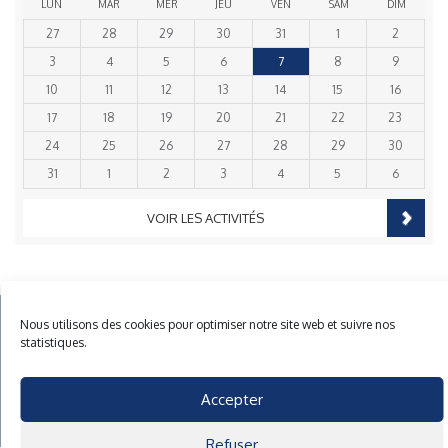
LUN
MAR
MER
JEU
VEN
SAM
DIM
27
28
29
30
31
1
2
3
4
5
6
7
8
9
10
11
12
13
14
15
16
17
18
19
20
21
22
23
24
25
26
27
28
29
30
31
1
2
3
4
5
6
VOIR LES ACTIVITÉS
Nous utilisons des cookies pour optimiser notre site web et suivre nos
Mentions Légales
Plan du site
Gestion des cookies
statistiques.
40 rue du Gelin 56570 Locmiquelic
contact@cnml.eu
Accepter
Facebook
Refuser