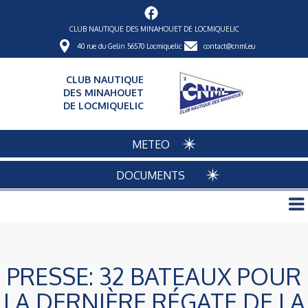
CLUB NAUTIQUE DES MINAHOUET DE LOCMIQUELIC
40 rue du Gelin 56570 Locmiquelic
contact@cnml.eu
CLUB NAUTIQUE
DES MINAHOUET
DE LOCMIQUELIC
METEO
DOCUMENTS
PRESSE: 32 BATEAUX POUR
LA DERNIÈRE RÉGATE DE LA