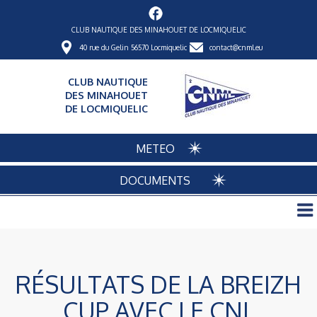
CLUB NAUTIQUE DES MINAHOUET DE LOCMIQUELIC
40 rue du Gelin 56570 Locmiquelic
contact@cnml.eu
CLUB NAUTIQUE
DES MINAHOUET
DE LOCMIQUELIC
METEO
DOCUMENTS
RÉSULTATS DE LA BREIZH
CUP AVEC LE CNL