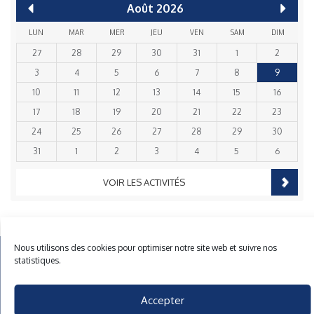
Août
2026
LUN
MAR
MER
JEU
VEN
SAM
DIM
27
28
29
30
31
1
2
3
4
5
6
7
8
9
10
11
12
13
14
15
16
17
18
19
20
21
22
23
24
25
26
27
28
29
30
31
1
2
3
4
5
6
VOIR LES ACTIVITÉS
Nous utilisons des cookies pour optimiser notre site web et suivre nos
Mentions Légales
Plan du site
Gestion des cookies
statistiques.
40 rue du Gelin 56570 Locmiquelic
contact@cnml.eu
Accepter