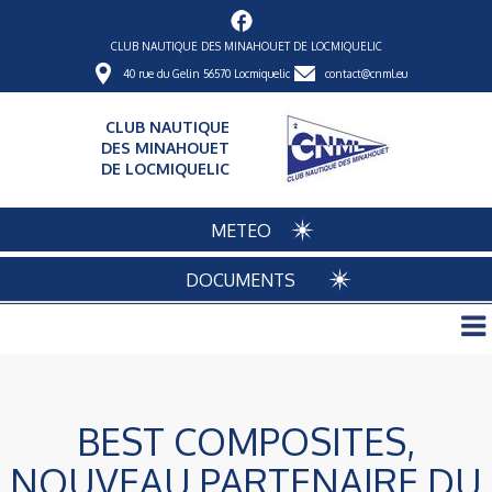
CLUB NAUTIQUE DES MINAHOUET DE LOCMIQUELIC
40 rue du Gelin 56570 Locmiquelic
contact@cnml.eu
CLUB NAUTIQUE
DES MINAHOUET
DE LOCMIQUELIC
METEO
DOCUMENTS
BEST COMPOSITES,
NOUVEAU PARTENAIRE DU