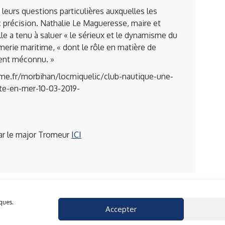
 leurs questions particulières auxquelles les
précision. Nathalie Le Magueresse, maire et
le a tenu à saluer « le sérieux et le dynamisme du
merie maritime, « dont le rôle en matière de
vent méconnu. »
e.fr/morbihan/locmiquelic/club-nautique-une-
ite-en-mer-10-03-2019-
ar le major Tromeur
ICI
iques.
Accepter
40 rue du Gelin 56570 Locmiquelic
contact@cnml.eu
ies