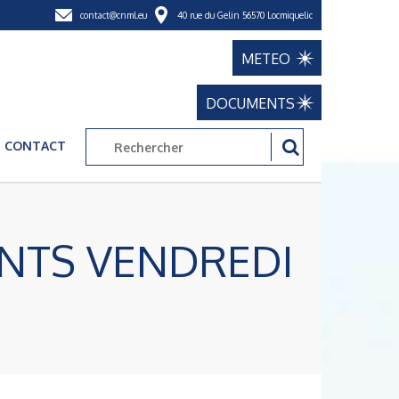
contact@cnml.eu
40 rue du Gelin 56570 Locmiquelic
METEO
DOCUMENTS
CONTACT
ANTS VENDREDI