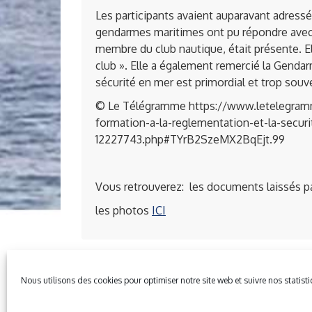
Les participants avaient auparavant adressé
gendarmes maritimes ont pu répondre avec 
membre du club nautique, était présente. El
club ». Elle a également remercié la Gendar
sécurité en mer est primordial et trop sou
© Le Télégramme https://www.letelegramm
formation-a-la-reglementation-et-la-secur
12227743.php#TYrB2SzeMX2BqEjt.99
Vous retrouverez: les documents laissés p
les photos
ICI
Nous utilisons des cookies pour optimiser notre site web et suivre nos statist
Mentions Légales
Plan du site
Gestion des cook