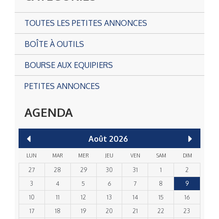
TOUTES LES PETITES ANNONCES
BOÎTE À OUTILS
BOURSE AUX EQUIPIERS
PETITES ANNONCES
AGENDA
Août
2026
LUN
MAR
MER
JEU
VEN
SAM
DIM
27
28
29
30
31
1
2
3
4
5
6
7
8
9
10
11
12
13
14
15
16
17
18
19
20
21
22
23