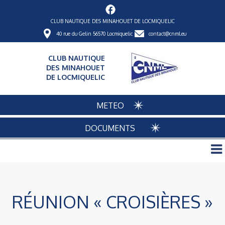
CLUB NAUTIQUE DES MINAHOUET DE LOCMIQUELIC
40 rue du Gelin 56570 Locmiquelic
contact@cnml.eu
CLUB NAUTIQUE
DES MINAHOUET
DE LOCMIQUELIC
METEO
DOCUMENTS
RÉUNION « CROISIÈRES »