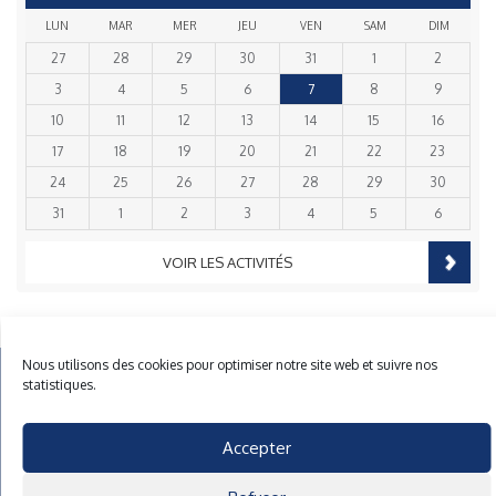
LUN
MAR
MER
JEU
VEN
SAM
DIM
27
28
29
30
31
1
2
3
4
5
6
7
8
9
10
11
12
13
14
15
16
17
18
19
20
21
22
23
24
25
26
27
28
29
30
31
1
2
3
4
5
6
VOIR LES ACTIVITÉS
Nous utilisons des cookies pour optimiser notre site web et suivre nos
Mentions Légales
Plan du site
Gestion des cookies
statistiques.
40 rue du Gelin 56570 Locmiquelic
contact@cnml.eu
Accepter
Facebook