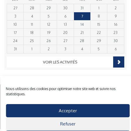
27
28
29
30
31
1
2
3
4
5
6
7
8
9
10
11
12
13
14
15
16
17
18
19
20
21
22
23
24
25
26
27
28
29
30
31
1
2
3
4
5
6
VOIR LES ACTIVITÉS
Nous utilisons des cookies pour optimiser notre site web et suivre nos
Mentions Légales
Plan du site
Gestion des cookies
statistiques.
40 rue du Gelin 56570 Locmiquelic
contact@cnml.eu
Accepter
Facebook
Refuser