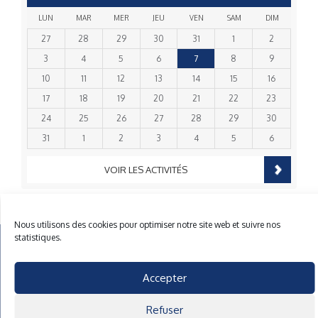
LUN
MAR
MER
JEU
VEN
SAM
DIM
27
28
29
30
31
1
2
3
4
5
6
7
8
9
10
11
12
13
14
15
16
17
18
19
20
21
22
23
24
25
26
27
28
29
30
31
1
2
3
4
5
6
VOIR LES ACTIVITÉS
Nous utilisons des cookies pour optimiser notre site web et suivre nos
statistiques.
Mentions Légales
Plan du site
Gestion des cookies
Accepter
40 rue du Gelin 56570 Locmiquelic
contact@cnml.eu
Refuser
Facebook