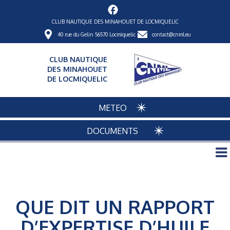
CLUB NAUTIQUE DES MINAHOUET DE LOCMIQUELIC
40 rue du Gelin 56570 Locmiquelic
contact@cnml.eu
CLUB NAUTIQUE
DES MINAHOUET
DE LOCMIQUELIC
METEO
DOCUMENTS
QUE DIT UN RAPPORT
D’EXPERTISE D’HUILE